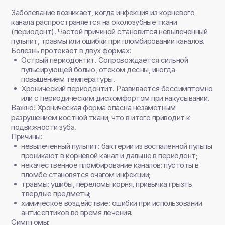
Заболевание возникает, когда инфекция из корневого
канала распространяется на околозубные ткани
(периодонт). Частой причиной становится невылеченный
пульпит, травмы или ошибки при пломбировании каналов.
Болезнь протекает в двух формах:
Острый периодонтит. Сопровождается сильной
пульсирующей болью, отеком десны, иногда
повышением температуры.
Хронический периодонтит. Развивается бессимптомно
или с периодическим дискомфортом при накусывании.
Важно! Хроническая форма опасна незаметным
разрушением костной ткани, что в итоге приводит к
подвижности зуба.
Причины:
невылеченный пульпит: бактерии из воспаленной пульпы
проникают в корневой канал и дальше в периодонт;
некачественное пломбирование каналов: пустоты в
пломбе становятся очагом инфекции;
травмы: ушибы, переломы корня, привычка грызть
твердые предметы;
химическое воздействие: ошибки при использовании
антисептиков во время лечения.
Симптомы: