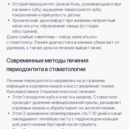
Острый периодонтит: резкая боль, усиливающаяся при
касании к зубу; ощущение «выросшего» зуба;
покраснение и припухлость десны.
Хронический: дискомфорт при жевании; неприятный
запах изо рта; образование свища (в стадии
обострения).
Даже слабые симптомы – повод записаться к
стоматологу. Ранняя диагностика в клинике убережет от
удаления, а также цена на лечение выйдет ниже.
Современные методы лечения
периодонтита в стоматологии
Лечение периодонтита направлено на устранение
инфекции в корневом канале и восстановление тканей.
Консервативное (терапевтическое) лечение:
Этап 1: вскрытие зуба и очистка каналов. Стоматолог
проводит удаление инфицированной пульпы, расширяет
корневые каналы и обрабатывает их антисептиками.
Этап 2: временное пломбирование. На 7-10 дней в канал
закладывают лечебную пасту с гидроксидом кальция
для уничтожения бактерий после пульпита.